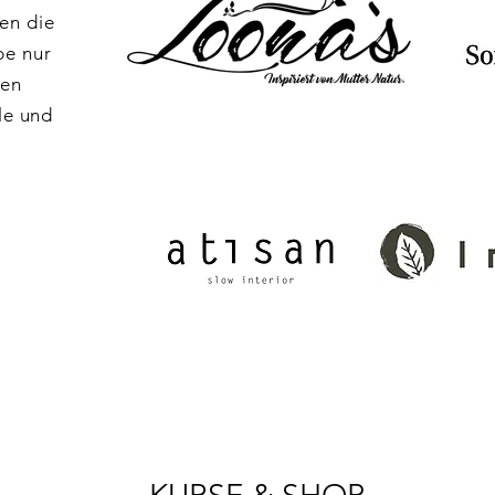
en die
be nur
hen
le und