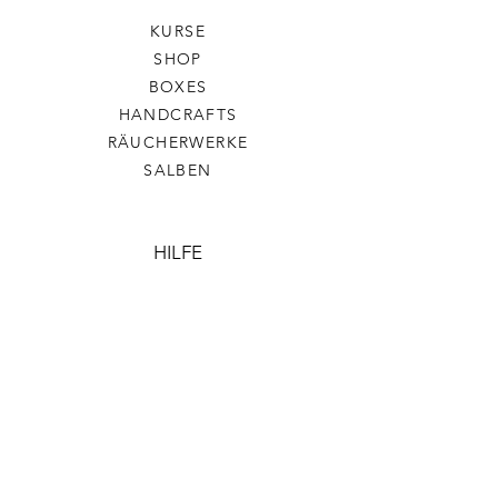
KURSE
SHOP
BOXES
HANDCRAFTS
RÄUCHERWERKE
SALBEN
HILFE
AGB
DATENSCHUTZ
VERSAND & RÜCKGABE
COOKIES
IMPRESSUM