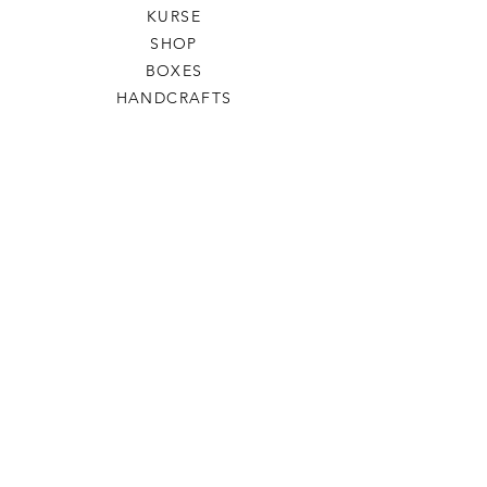
KURSE
SHOP
BOXES
HANDCRAFTS
RÄUCHERWERKE
SALBEN
HILFE
AGB
DATENSCHUTZ
VERSAND & RÜCKGABE
COOKIES
IMPRESSUM