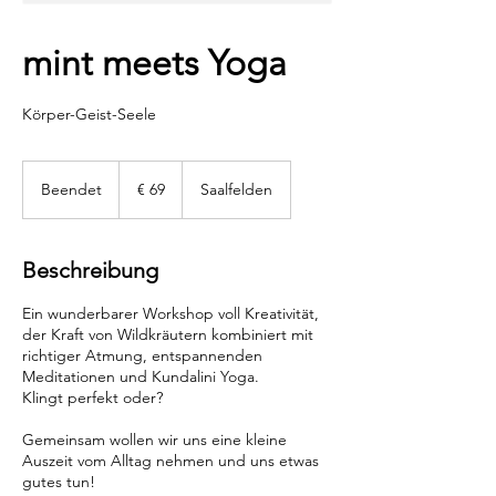
mint meets Yoga
Körper-Geist-Seele
69
Euro
Beendet
B
€ 69
Saalfelden
e
e
n
Beschreibung
d
e
Ein wunderbarer Workshop voll Kreativität,
t
der Kraft von Wildkräutern kombiniert mit
richtiger Atmung, entspannenden
Meditationen und Kundalini Yoga.
Klingt perfekt oder?
Gemeinsam wollen wir uns eine kleine
Auszeit vom Alltag nehmen und uns etwas
gutes tun!