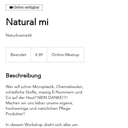
Online verfügbar
Natural mi
Naturkosmetik
69
Euro
Beendet
B
€ 69
Online-Meetup
e
e
n
Beschreibung
d
e
Wer will schon Microplastik, Chemiekeulen,
t
schädliche Stoffe, massig E-Nummern und
Co auf der Haut? NEIN DANKE!!!!
Machen wir uns lieber unsere eigene,
hochwertige und natürlichen Pflege
Produkte!!
In diesem Workshop dreht sich alles um